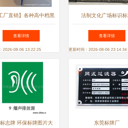
工厂直销】各种高中档黑
法制文化广场标识标
光真皮行李牌/可混批 皮
查看详情
查看详情
印】价格,厂家,图片,其他
26-08-06 13:22:25
更新时间：2026-08-06 23:14:34
、标识产品,苍南县晨丰
标牌厂-
标志牌 环保标牌图片大
东莞标牌厂