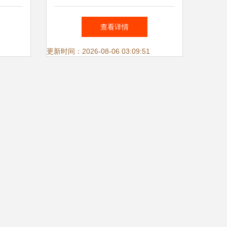
高档注塑电镀标牌】价格,厂
查看详情
家,图片,其他商标、标识产品,
更新时间：2026-08-06 03:09:51
广州市永茂标牌-