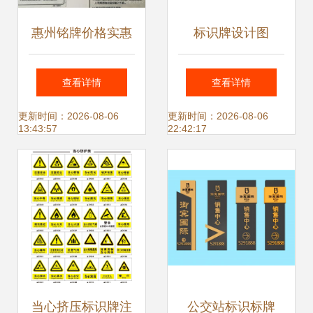
惠州铭牌价格实惠
标识牌设计图
标牌——优质服
查看详情
查看详情
务，经济实用
更新时间：2026-08-06
更新时间：2026-08-06
13:43:57
22:42:17
当心挤压标识牌注
公交站标识标牌