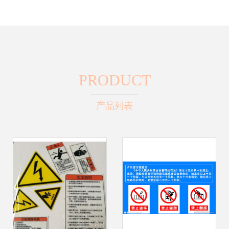
PRODUCT
产品列表