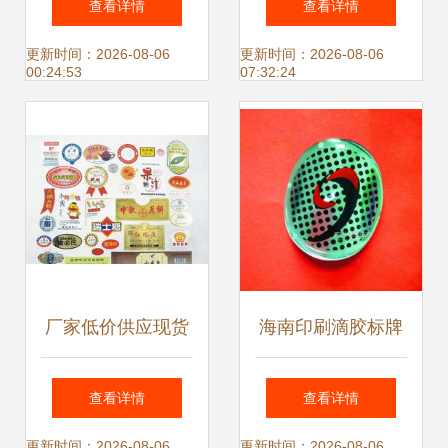
查看详情
查看详情
古单元牌.
标识
更新时间：2026-08-06
更新时间：2026-08-06
00:24:53
07:32:24
厂家低价供应现货
海南印刷滴胶标牌
环保标签价格 厂家
生产厂家图片
查看详情
查看详情
图片
更新时间：2026-08-06
更新时间：2026-08-06