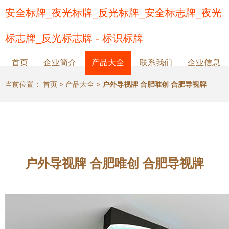
安全标牌_夜光标牌_反光标牌_安全标志牌_夜光
标志牌_反光标志牌 - 标识标牌
首页
企业简介
产品大全
联系我们
企业信息
当前位置：
首页
>
产品大全
>
户外导视牌 合肥唯创 合肥导视牌
户外导视牌 合肥唯创 合肥导视牌