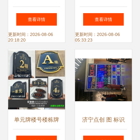
意小心机器设备操
查看详情
查看详情
作安全警示工厂车
更新时间：2026-08-06
更新时间：2026-08-06
20:18:20
05:33:23
间警告标示标志牌
单元牌楼号楼栋牌
济宁点创 图 标识
楼幢牌标识标牌仿
标牌制作厂家 汶上