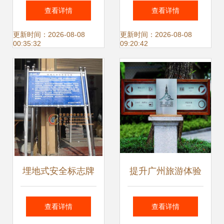
薄利多销与质量双
标牌才能最醒目
查看详情
查看详情
赢的选择
——从视觉识别到
更新时间：2026-08-08
更新时间：2026-08-08
00:35:32
09:20:42
高效导诊的关键法
则
埋地式安全标志牌
提升广州旅游体验
不锈钢双立柱设
公共标识标牌与导
查看详情
查看详情